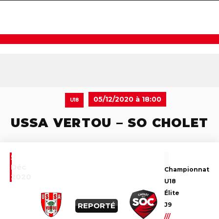
navigat
05/12/2020 à 18:00
U18
USSA VERTOU – SO CHOLET
5
Déc
Championnat
2020
U18
Élite
REPORTÉ
J9
///