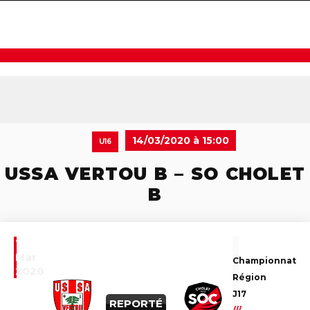
navigat
14/03/2020 à 15:00
U16
USSA VERTOU B – SO CHOLET
B
14
Mar
Championnat
2020
Région
J17
REPORTÉ