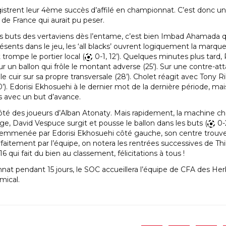
strent leur 4ème succès d’affilé en championnat. C’est donc un 
de France qui aurait pu peser.
 les buts des vertaviens dès l’entame, c’est bien Imbad Ahamada q
ésents dans le jeu, les ‘all blacks’ ouvrent logiquement la marque,
trompe le portier local (
0-1, 12’). Quelques minutes plus tard,
r un ballon qui frôle le montant adverse (25’). Sur une contre
 cuir sur sa propre transversale (28’). Cholet réagit avec Tony 
). Edorisi Ekhosuehi à le dernier mot de la dernière période, mais
s avec un but d’avance.
té des joueurs d’Alban Atonaty. Mais rapidement, la machine cho
age, David Vespuce surgit et pousse le ballon dans les buts (
0-
 emmenée par Edorisi Ekhosuehi côté gauche, son centre trouve T
faitement par l’équipe, on notera les rentrées successives de T
6 qui fait du bien au classement, félicitations à tous !
at pendant 15 jours, le SOC accueillera l’équipe de CFA des Herbie
mical.