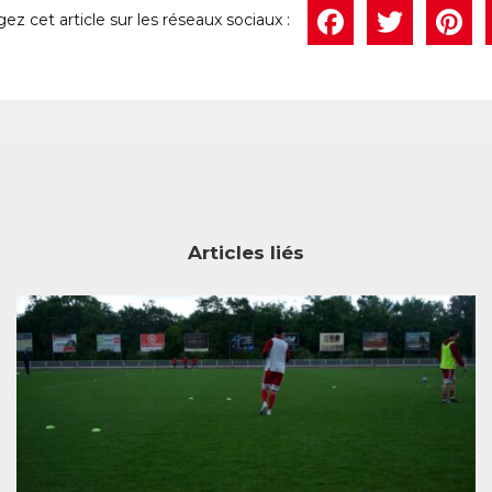
Face
Twi
P
Articles liés