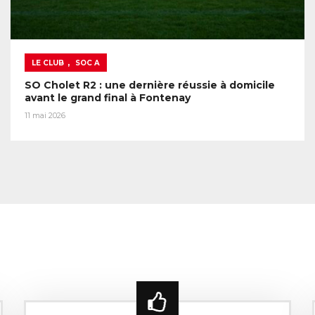
,
LE CLUB
SOC A
SO Cholet R2 : une dernière réussie à domicile
avant le grand final à Fontenay
11 mai 2026