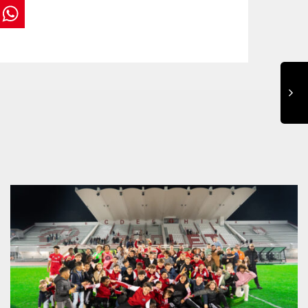
book
tter
interest
WhatsApp