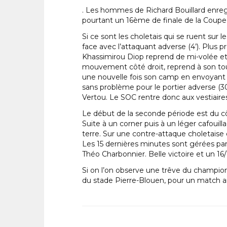
. Les hommes de Richard Bouillard enregi
pourtant un 16ème de finale de la Coupe 
Si ce sont les choletais qui se ruent sur
face avec l’attaquant adverse (4’). Plus pr
Khassimirou Diop reprend de mi-volée et 
mouvement côté droit, reprend à son tou
une nouvelle fois son camp en envoyant le
sans problème pour le portier adverse (30’
Vertou. Le SOC rentre donc aux vestiaire
Le début de la seconde période est du cô
Suite à un corner puis à un léger cafouill
terre. Sur une contre-attaque choletaise
Les 15 dernières minutes sont gérées par
Théo Charbonnier. Belle victoire et un 16/1
Si on l’on observe une trêve du championn
du stade Pierre-Blouen, pour un match a