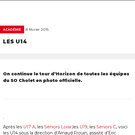
navigat
8 février 2015
ACADÉMIE
LES U14
On continue le tour d’Horizon de toutes les équipes
du SO Cholet en photo officielle.
.
Après les
U17 A
, les
Seniors Loisir
,les
U19
, les
Seniors C
, voici
les U14 sous la direction d’Arnaud Frouin, assisté d’Eric