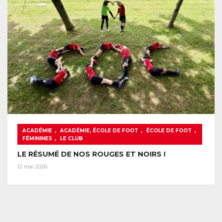
,
,
,
ACADÉMIE
ACADÉMIE, ÉCOLE DE FOOT
ÉCOLE DE FOOT
,
FÉMININES
LE CLUB
LE RÉSUMÉ DE NOS ROUGES ET NOIRS !
12 mai 2026