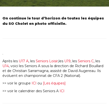
On continue le tour d’horizon de toutes les équipes
du SO Cholet en photo officielle.
.
Après les
U17 A
, les
Seniors Loisir
,les
U19
, les
Seniors C
, les
U14
, voici les Seniors A sous la direction de Richard Bouillard
et de Christian Sarramagna, assisté de David Augereau. Ils
évoluent en championnat de CFA 2 (National).
>> voir le groupe
ICI
ou
[Les équipes]
>> voir le calendrier des Seniors A
ICI