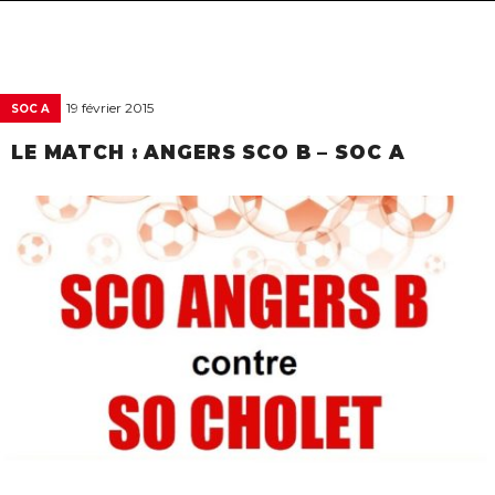
navigat
19 février 2015
SOC A
LE MATCH : ANGERS SCO B – SOC A