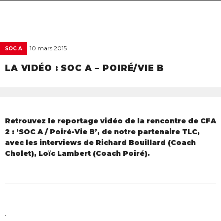
navigat
10 mars 2015
SOC A
LA VIDÉO : SOC A – POIRÉ/VIE B
Retrouvez le reportage vidéo de la rencontre de CFA
2 : ‘SOC A / Poiré-Vie B’, de notre partenaire TLC,
avec les interviews de Richard Bouillard (Coach
Cholet), Loïc Lambert (Coach Poiré).
.