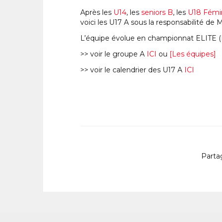
Après les
U14
, les
seniors B
, les
U18 Fémi
voici les U17 A sous la responsabilité de 
L’équipe évolue en championnat ELITE (L
>> voir le groupe A
ICI
ou
[Les équipes]
>> voir le calendrier des U17 A
ICI