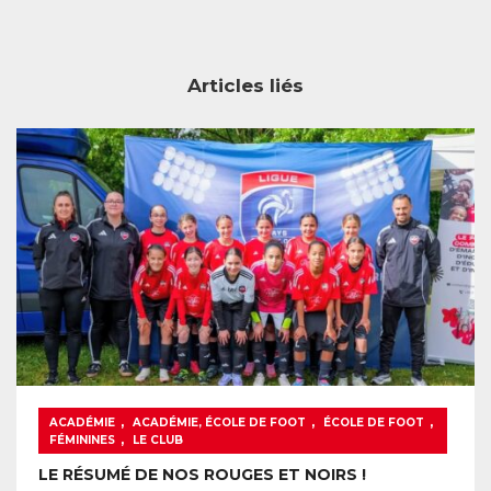
Articles liés
,
,
,
ACADÉMIE
ACADÉMIE, ÉCOLE DE FOOT
ÉCOLE DE FOOT
,
FÉMININES
LE CLUB
LE RÉSUMÉ DE NOS ROUGES ET NOIRS !