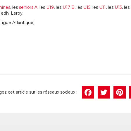
nines
, les
seniors A
, les
U19
, les
U17 B
, les
U15
, les
U11
, les
U13
, les
Medhi Leroy.
igue Atlantique).
Face
Twi
P