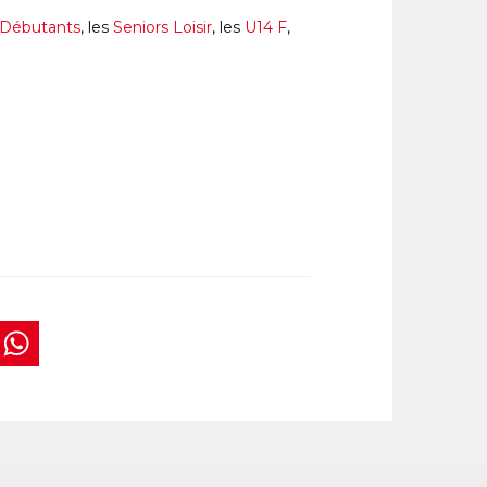
Débutants
, les
Seniors Loisir
, les
U14 F
,
book
tter
interest
WhatsApp