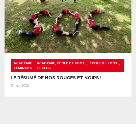
,
,
,
ACADÉMIE
ACADÉMIE, ÉCOLE DE FOOT
ÉCOLE DE FOOT
,
FÉMININES
LE CLUB
LE RÉSUMÉ DE NOS ROUGES ET NOIRS !
12 mai 2026