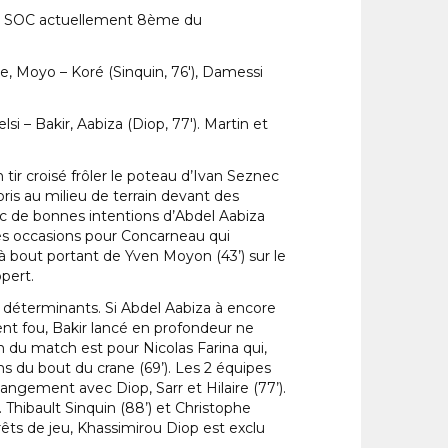
. Le SOC actuellement 8ème du
, Moyo – Koré (Sinquin, 76′), Damessi
si – Bakir, Aabiza (Diop, 77′). Martin et
 tir croisé frôler le poteau d’Ivan Seznec
ris au milieu de terrain devant des
c de bonnes intentions d’Abdel Aabiza
bles occasions pour Concarneau qui
à bout portant de Yven Moyon (43’) sur le
pert.
t déterminants. Si Abdel Aabiza à encore
ent fou, Bakir lancé en profondeur ne
on du match est pour Nicolas Farina qui,
ns du bout du crane (69’). Les 2 équipes
ngement avec Diop, Sarr et Hilaire (77’).
 Thibault Sinquin (88’) et Christophe
êts de jeu, Khassimirou Diop est exclu