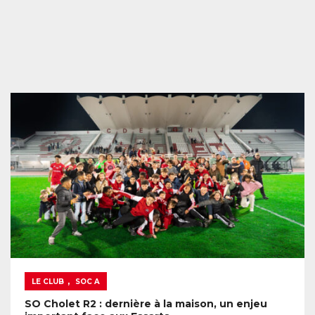
,
LE CLUB
SOC A
SO Cholet R2 : dernière à la maison, un enjeu