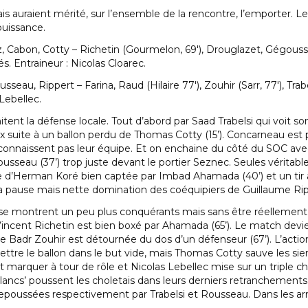
tais auraient mérité, sur l’ensemble de la rencontre, l’emporter
uissance.
 Cabon, Cotty – Richetin (Gourmelon, 69′), Drouglazet, Gégousse
és. Entraineur : Nicolas Cloarec.
eau, Rippert – Farina, Raud (Hilaire 77′), Zouhir (Sarr, 77′), Trabel
Lebellec.
tent la défense locale. Tout d’abord par Saad Trabelsi qui voit son
 suite à un ballon perdu de Thomas Cotty (15’). Concarneau est p
connaissent pas leur équipe. Et on enchaine du côté du SOC ave
 Rousseau (37’) trop juste devant le portier Seznec. Seules vérita
e d’Herman Koré bien captée par Imbad Ahamada (40’) et un tir 
à la pause mais nette domination des coéquipiers de Guillaume Rip
s’ se montrent un peu plus conquérants mais sans être réellemen
 Vincent Richetin est bien boxé par Ahamada (65’). Le match devi
 de Badr Zouhir est détournée du dos d’un défenseur (67’). L’acti
mettre le ballon dans le but vide, mais Thomas Cotty sauve les sie
marquer à tour de rôle et Nicolas Lebellec mise sur un triple cha
blancs’ poussent les choletais dans leurs derniers retranchements.
repoussées respectivement par Trabelsi et Rousseau. Dans les arr