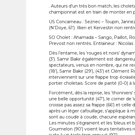
. Auteurs d’un très bon match, les chole
championnat est en train de monter en p
US Concarneau : Seznec – Toupin, Jannez,
(N’Doye, 61′). Illien et Kervestin non rentr
SO Cholet : Ahamada – Sango, Paillot, Rouss
Prevost non rentrés. Entraineur : Nicolas 
Dès l’entame, les ‘rouges et noirs’ dynami
(3’). Samir Bakir également est dangereux
spectateurs, venus en nombre, qui ne re
(18’), Samir Bakir (29’), (43’) et Clément
interviennent sur une frappe trop écrasé
portier choletais. Score de parité (0-0) 
Forcément, dès la reprise, les ‘thonnier
une belle opportunité (47’), le corner de
croisse pas assez sa frappe (66’) et celle
après un léger cafouillage, s’applique à 
sont au coude à coude, chacune espérant 
Les minutes s’égrainent et les ‘bleus et 
Gourmelon (90’) voient leurs tentatives 
suite à un tacle trop appuyé (92’).