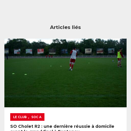
Articles liés
,
LE CLUB
SOC A
SO Cholet R2 : une dernière réussie à domicile