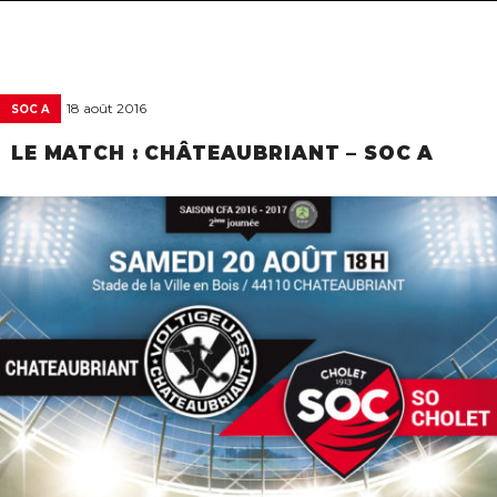
navigat
18 août 2016
SOC A
LE MATCH : CHÂTEAUBRIANT – SOC A