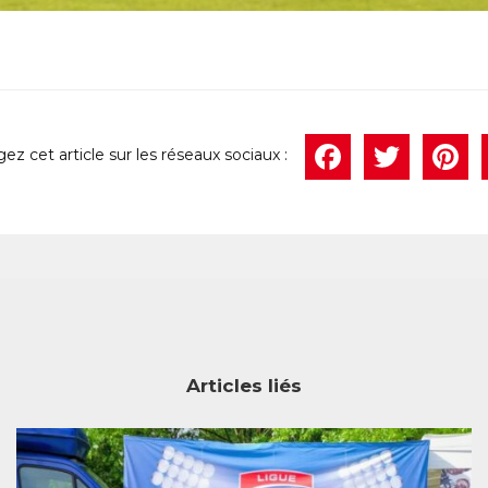
Face
Twi
P
Articles liés