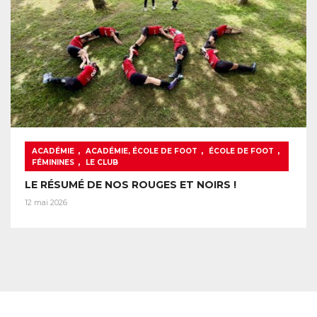
,
,
,
ACADÉMIE
ACADÉMIE, ÉCOLE DE FOOT
ÉCOLE DE FOOT
,
FÉMININES
LE CLUB
LE RÉSUMÉ DE NOS ROUGES ET NOIRS !
12 mai 2026