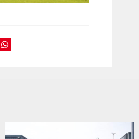
book
tter
interest
WhatsApp