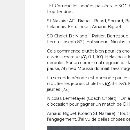
. Et Comme les années passées, le SOC B s
trop tendres.
St Nazaire AF : Braud – Briard, Soulard,
Lelandais. Entraineur : Arnaud Biguet.
SO Cholet B : Niang – Paitier, Berrezoug
Lema (Joseph 82’). Entraineur : Nicolas 
Cela commence plutôt bien pour les chol
ouvrir la marque (
0-1, 10’). Hélas pour
dérouler. Sur un corner mal négocié par l
pause, Ahmed Moussa donnait l’avantage
La seconde période est dominée par les n
crucifier les jeunes choletais (
3-1, 53’)
jaunes (72’).
Nicolas Lemetayer (Coach Cholet) : ‘On a
d’occasion pour gagner un match de DH’
Arnaud Biguet (Coach St Nazaire) : ‘Tout 
l’engagement. J’ai vu de belles choses ce 