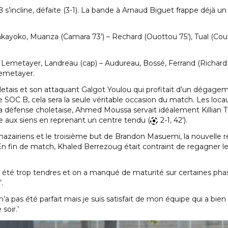
’incline, défaite (3-1). La bande à Arnaud Biguet frappe déjà un
 Bakayoko, Muanza (Camara 73’) – Rechard (Ouottou 75’), Tual (Co
, Lemetayer, Landreau (cap) – Audureau, Bossé, Ferrand (Richard 
Lemetayer.
etais et son attaquant Galgot Youlou qui profitait d’un dégagem
 le SOC B, cela sera la seule véritable occasion du match. Les loc
a défense choletaise, Ahmed Moussa servait idéalement Killian Tua
 aux siens en reprenant un centre tendu (
2-1, 42’).
azairiens et le troisième but de Brandon Masuemi, la nouvelle 
. En fin de match, Khaled Berrezoug était contraint de regagner le
 été trop tendres et on a manqué de maturité sur certaines phas
.
n’a pas été parfait mais je suis satisfait de mon équipe qui a bie
soir.’