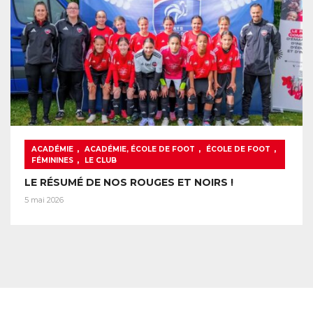
,
,
,
ACADÉMIE
ACADÉMIE, ÉCOLE DE FOOT
ÉCOLE DE FOOT
,
FÉMININES
LE CLUB
LE RÉSUMÉ DE NOS ROUGES ET NOIRS !
5 mai 2026