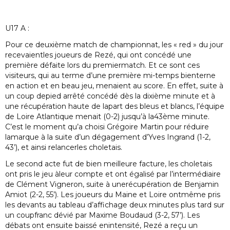
U17 A :
Pour ce deuxième match de championnat, les « red » du jour
recevaientles joueurs de Rezé, qui ont concédé une
première défaite lors du premiermatch. Et ce sont ces
visiteurs, qui au terme d’une première mi-temps bienterne
en action et en beau jeu, menaient au score. En effet, suite à
un coup depied arrêté concédé dès la dixième minute et à
une récupération haute de lapart des bleus et blancs, l’équipe
de Loire Atlantique menait (0-2) jusqu’à la43ème minute.
C’est le moment qu’a choisi Grégoire Martin pour réduire
lamarque à la suite d’un dégagement d’Yves Ingrand (1-2,
43’), et ainsi relancerles choletais.
Le second acte fut de bien meilleure facture, les choletais
ont pris le jeu àleur compte et ont égalisé par l’intermédiaire
de Clément Vigneron, suite à unerécupération de Benjamin
Amiot (2-2, 55’). Les joueurs du Maine et Loire ontmême pris
les devants au tableau d’affichage deux minutes plus tard sur
un coupfranc dévié par Maxime Boudaud (3-2, 57’). Les
débats ont ensuite baissé enintensité, Rezé a reçu un