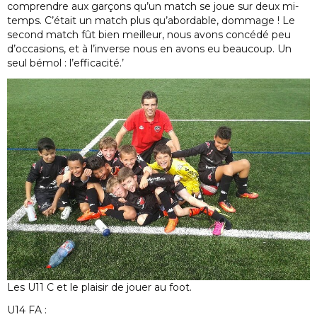
comprendre aux garçons qu’un match se joue sur deux mi-
temps. C’était un match plus qu’abordable, dommage ! Le
second match fût bien meilleur, nous avons concédé peu
d’occasions, et à l’inverse nous en avons eu beaucoup. Un
seul bémol : l’efficacité.’
Les U11 C et le plaisir de jouer au foot.
U14 FA :