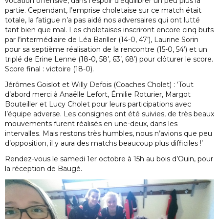
vocation offensive, dans l’espoir d’équilibrer un peu plus la
partie. Cependant, l’emprise choletaise sur ce match était
totale, la fatigue n’a pas aidé nos adversaires qui ont lutté
tant bien que mal. Les choletaises inscriront encore cinq buts
par l’intermédiaire de Léa Bariller (14-0, 47’), Laurine Sorin
pour sa septième réalisation de la rencontre (15-0, 54’) et un
triplé de Erine Lenne (18-0, 58’, 63’, 68’) pour clôturer le score.
Score final : victoire (18-0).
Jérômes Goislot et Willy Defois (Coaches Cholet) : ‘Tout
d’abord merci à Anaëlle Lefort, Émilie Roturier, Margot
Bouteiller et Lucy Cholet pour leurs participations avec
l’équipe adverse. Les consignes ont été suivies, de très beaux
mouvements furent réalisés en une-deux, dans les
intervalles. Mais restons très humbles, nous n’avions que peu
d’opposition, il y aura des matchs beaucoup plus difficiles !’
Rendez-vous le samedi 1er octobre à 15h au bois d’Ouin, pour
la réception de Baugé.