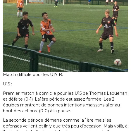
Match difficile pour les U17 B.
U15 :
Premier match à domicile pour les U15 de Thomas Laouenan
et défaite (0-1). La1ère période est assez fermée. Les 2
équipes montrent de bonnes intentions maissans aller au
bout des actions. (0-0) à la pause.
La seconde période démarre comme la 1ère mais les
défenses veillent et iln’y que très peu d’occasion. Mais voilà, à