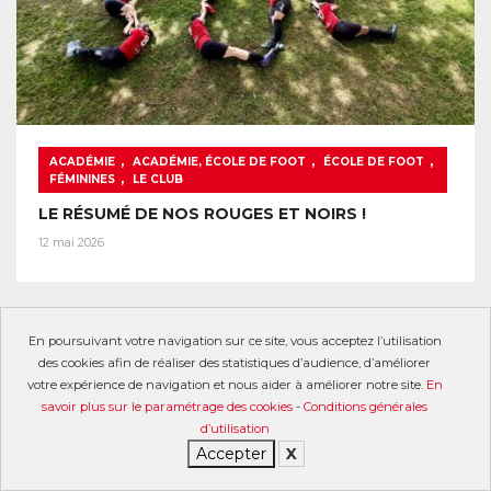
,
,
,
ACADÉMIE
ACADÉMIE, ÉCOLE DE FOOT
ÉCOLE DE FOOT
,
FÉMININES
LE CLUB
LE RÉSUMÉ DE NOS ROUGES ET NOIRS !
12 mai 2026
En poursuivant votre navigation sur ce site, vous acceptez l’utilisation
des cookies afin de réaliser des statistiques d’audience, d’améliorer
votre expérience de navigation et nous aider à améliorer notre site.
En
savoir plus sur le paramétrage des cookies
-
Conditions générales
d’utilisation
Accepter
X