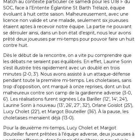
Match au contexte particulier ce samedi pour les U18 F du
SOC, face à l’Entente Églantine St Barth Trélazé, équipe
évoluant à huit cette saison. Malheureusement, avec une
licence non valide et une malade, seulement six joueuses
étaient aptes à recevoir notre équipe. La partie ne pouvant
se dérouler ainsi, dans un bon état d’esprit, nous leur avons
prêté deux joueuses par mi-temps pour pouvoir faire un huit
contre huit.
Dès le début de la rencontre, on a vite pu comprendre que
les débats ne seraient pas équilibrés. En effet, Laurine Sorin
s’est illustrée très rapidement avec un doublé en trois
minutes (2-0, 3’). Nous avons assisté à un attaque-défense
pendant toute la première mi-temps. Les choletaises, sans
trop d’opposition, ont marqué à onze reprises, dont un but
malheureux contre son camp de la gardienne adverse (3-0,
6’). Les réalisations furent signées Léa Bariller (12’, 14’, 24’),
Laurine Sorin à nouveau (13’, 26’, 27’, 32’), Orlane Goislot (25’),
Lucy Cholet (22’), et Margot Bouteiller (36’). À la pause, les
choletaises menaient déjà (13-0).
Pour la deuxième mi-temps, Lucy Cholet et Margot
Bouteiller furent prêtées à l’équipe adverse, deux joueuses à