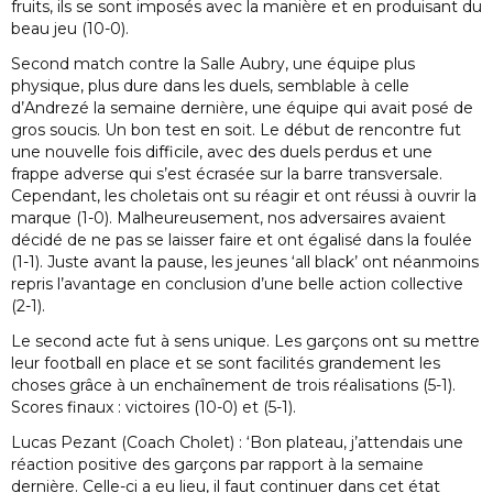
fruits, ils se sont imposés avec la manière et en produisant du
beau jeu (10-0).
Second match contre la Salle Aubry, une équipe plus
physique, plus dure dans les duels, semblable à celle
d’Andrezé la semaine dernière, une équipe qui avait posé de
gros soucis. Un bon test en soit. Le début de rencontre fut
une nouvelle fois difficile, avec des duels perdus et une
frappe adverse qui s’est écrasée sur la barre transversale.
Cependant, les choletais ont su réagir et ont réussi à ouvrir la
marque (1-0). Malheureusement, nos adversaires avaient
décidé de ne pas se laisser faire et ont égalisé dans la foulée
(1-1). Juste avant la pause, les jeunes ‘all black’ ont néanmoins
repris l’avantage en conclusion d’une belle action collective
(2-1).
Le second acte fut à sens unique. Les garçons ont su mettre
leur football en place et se sont facilités grandement les
choses grâce à un enchaînement de trois réalisations (5-1).
Scores finaux : victoires (10-0) et (5-1).
Lucas Pezant (Coach Cholet) : ‘Bon plateau, j’attendais une
réaction positive des garçons par rapport à la semaine
dernière. Celle-ci a eu lieu, il faut continuer dans cet état