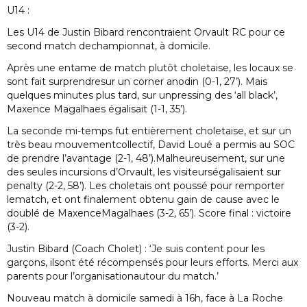
U14 :
Les U14 de Justin Bibard rencontraient Orvault RC pour ce
second match dechampionnat, à domicile.
Après une entame de match plutôt choletaise, les locaux se
sont fait surprendresur un corner anodin (0-1, 27’). Mais
quelques minutes plus tard, sur unpressing des ‘all black’,
Maxence Magalhaes égalisait (1-1, 35’).
La seconde mi-temps fut entièrement choletaise, et sur un
très beau mouvementcollectif, David Loué a permis au SOC
de prendre l’avantage (2-1, 48’).Malheureusement, sur une
des seules incursions d’Orvault, les visiteurségalisaient sur
penalty (2-2, 58’). Les choletais ont poussé pour remporter
lematch, et ont finalement obtenu gain de cause avec le
doublé de MaxenceMagalhaes (3-2, 65’). Score final : victoire
(3-2).
Justin Bibard (Coach Cholet) : ‘Je suis content pour les
garçons, ilsont été récompensés pour leurs efforts. Merci aux
parents pour l’organisationautour du match.’
Nouveau match à domicile samedi à 16h, face à La Roche