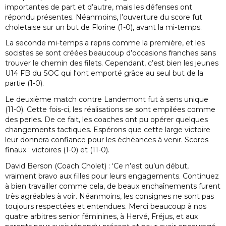
importantes de part et d’autre, mais les défenses ont
répondu présentes. Néanmoins, l’ouverture du score fut
choletaise sur un but de Florine (1-0), avant la mi-temps.
La seconde mi-temps a repris comme la première, et les
socistes se sont créées beaucoup d’occasions franches sans
trouver le chemin des filets. Cependant, c’est bien les jeunes
U14 FB du SOC qui l‘ont emporté grâce au seul but de la
partie (1-0).
Le deuxième match contre Landemont fut à sens unique
(11-0). Cette fois-ci, les réalisations se sont empilées comme
des perles. De ce fait, les coaches ont pu opérer quelques
changements tactiques. Espérons que cette large victoire
leur donnera confiance pour les échéances à venir. Scores
finaux : victoires (1-0) et (11-0).
David Berson (Coach Cholet) : ‘Ce n’est qu’un début,
vraiment bravo aux filles pour leurs engagements. Continuez
à bien travailler comme cela, de beaux enchaînements furent
très agréables à voir. Néanmoins, les consignes ne sont pas
toujours respectées et entendues. Merci beaucoup à nos
quatre arbitres senior féminines, à Hervé, Fréjus, et aux