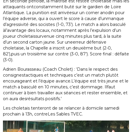
En seconde période, la maîtrise est restée choletaise mais les
attaquants ontconstamment buté sur le gardien de Loire
Atlantique. La punition est arrivéesur un corner anodin pour
l’équipe adverse, qui a ouvert le score à cause d’unmanque
d’agressivité des socistes (1-0, 73’). Le match a alors basculé
àl’avantage des locaux, notamment après l’expulsion d’un
joueur choletaissurvenue cinq minutes plus tard, à la suite
d’un second carton jaune. Sur uneerreur défensive
choletaise, la Chapelle a inscrit un deuxième but (2-0,
82’),puis un troisième sur contre (3-0, 87’). Score final : défaite
(3-0).
Adrien Bourasseau (Coach Cholet) : ‘Dans le respect des
consignestactiques et techniques c’est un match plutôt
encourageant et l’équipe avance.L’équipe est très jeune et le
match a basculé en 10 minutes, c’est dommage. Ilfaut
continuer à bien travailler aux séances et rester ensemble, et
on aura desrésultats positifs.’
Les choletais tenteront de se relancer à domicile samedi
prochain à 13h, contreLes Sables TVEC.