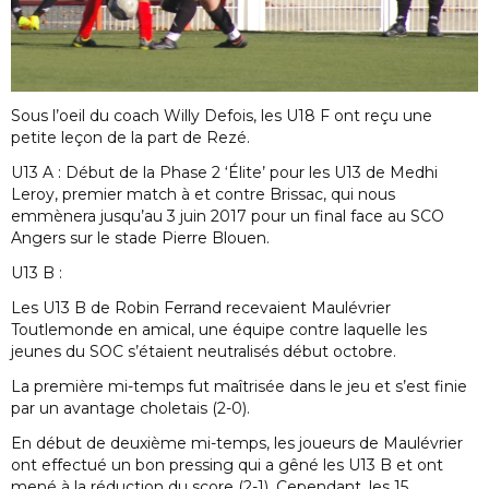
Sous l’oeil du coach Willy Defois, les U18 F ont reçu une
petite leçon de la part de Rezé.
U13 A : Début de la Phase 2 ‘Élite’ pour les U13 de Medhi
Leroy, premier match à et contre Brissac, qui nous
emmènera jusqu’au 3 juin 2017 pour un final face au SCO
Angers sur le stade Pierre Blouen.
U13 B :
Les U13 B de Robin Ferrand recevaient Maulévrier
Toutlemonde en amical, une équipe contre laquelle les
jeunes du SOC s’étaient neutralisés début octobre.
La première mi-temps fut maîtrisée dans le jeu et s’est finie
par un avantage choletais (2-0).
En début de deuxième mi-temps, les joueurs de Maulévrier
ont effectué un bon pressing qui a gêné les U13 B et ont
mené à la réduction du score (2-1). Cependant, les 15