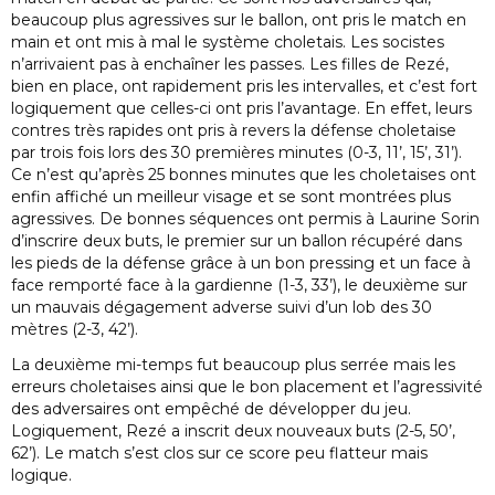
beaucoup plus agressives sur le ballon, ont pris le match en
main et ont mis à mal le système choletais. Les socistes
n’arrivaient pas à enchaîner les passes. Les filles de Rezé,
bien en place, ont rapidement pris les intervalles, et c’est fort
logiquement que celles-ci ont pris l’avantage. En effet, leurs
contres très rapides ont pris à revers la défense choletaise
par trois fois lors des 30 premières minutes (0-3, 11’, 15’, 31’).
Ce n’est qu’après 25 bonnes minutes que les choletaises ont
enfin affiché un meilleur visage et se sont montrées plus
agressives. De bonnes séquences ont permis à Laurine Sorin
d’inscrire deux buts, le premier sur un ballon récupéré dans
les pieds de la défense grâce à un bon pressing et un face à
face remporté face à la gardienne (1-3, 33’), le deuxième sur
un mauvais dégagement adverse suivi d’un lob des 30
mètres (2-3, 42’).
La deuxième mi-temps fut beaucoup plus serrée mais les
erreurs choletaises ainsi que le bon placement et l’agressivité
des adversaires ont empêché de développer du jeu.
Logiquement, Rezé a inscrit deux nouveaux buts (2-5, 50’,
62’). Le match s’est clos sur ce score peu flatteur mais
logique.