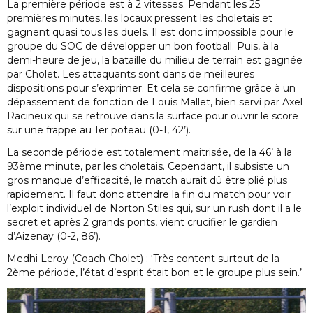
La première période est à 2 vitesses. Pendant les 25
premières minutes, les locaux pressent les choletais et
gagnent quasi tous les duels. Il est donc impossible pour le
groupe du SOC de développer un bon football. Puis, à la
demi-heure de jeu, la bataille du milieu de terrain est gagnée
par Cholet. Les attaquants sont dans de meilleures
dispositions pour s’exprimer. Et cela se confirme grâce à un
dépassement de fonction de Louis Mallet, bien servi par Axel
Racineux qui se retrouve dans la surface pour ouvrir le score
sur une frappe au 1er poteau (0-1, 42’).
La seconde période est totalement maitrisée, de la 46’ à la
93ème minute, par les choletais. Cependant, il subsiste un
gros manque d’efficacité, le match aurait dû être plié plus
rapidement. Il faut donc attendre la fin du match pour voir
l’exploit individuel de Norton Stiles qui, sur un rush dont il a le
secret et après 2 grands ponts, vient crucifier le gardien
d’Aizenay (0-2, 86’).
Medhi Leroy (Coach Cholet) : ‘Très content surtout de la
2ème période, l’état d’esprit était bon et le groupe plus sein.’