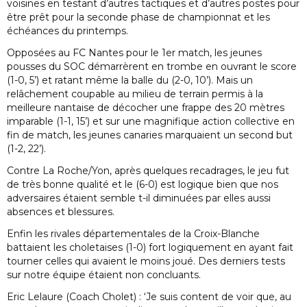
voisines en testant d’autres tactiques et d’autres postes pour
être prêt pour la seconde phase de championnat et les
échéances du printemps.
Opposées au FC Nantes pour le 1er match, les jeunes
pousses du SOC démarrèrent en trombe en ouvrant le score
(1-0, 5’) et ratant même la balle du (2-0, 10’). Mais un
relâchement coupable au milieu de terrain permis à la
meilleure nantaise de décocher une frappe des 20 mètres
imparable (1-1, 15’) et sur une magnifique action collective en
fin de match, les jeunes canaries marquaient un second but
(1-2, 22’).
Contre La Roche/Yon, après quelques recadrages, le jeu fut
de très bonne qualité et le (6-0) est logique bien que nos
adversaires étaient semble t-il diminuées par elles aussi
absences et blessures.
Enfin les rivales départementales de la Croix-Blanche
battaient les choletaises (1-0) fort logiquement en ayant fait
tourner celles qui avaient le moins joué. Des derniers tests
sur notre équipe étaient non concluants.
Eric Lelaure (Coach Cholet) : ‘Je suis content de voir que, au