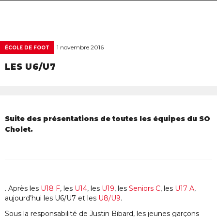
navigat
1 novembre 2016
ÉCOLE DE FOOT
LES U6/U7
Suite des présentations de toutes les équipes du SO
Cholet.
. Après les
U18 F
, les
U14
, les
U19
, les
Seniors C
, les
U17 A
,
aujourd’hui les U6/U7 et les
U8/U9
.
Sous la responsabilité de Justin Bibard, les jeunes garçons