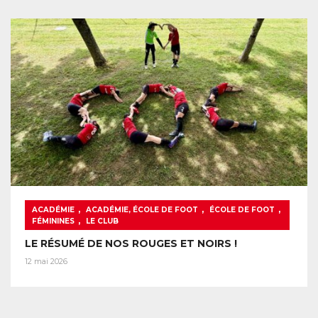
,
,
,
ACADÉMIE
ACADÉMIE, ÉCOLE DE FOOT
ÉCOLE DE FOOT
,
FÉMININES
LE CLUB
LE RÉSUMÉ DE NOS ROUGES ET NOIRS !
12 mai 2026