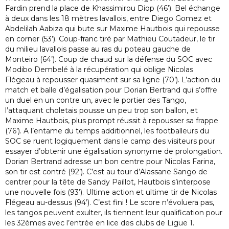
Fardin prend la place de Khassimirou Diop (46’). Bel échange
à deux dans les 18 mètres lavallois, entre Diego Gomez et
Abdelilah Aabiza qui bute sur Maxime Hautbois qui repousse
en corner (53’). Coup-franc tiré par Mathieu Coutadeur, le tir
du milieu lavallois passe au ras du poteau gauche de
Monteiro (64’). Coup de chaud sur la défense du SOC avec
Modibo Dembelé à la récupération qui oblige Nicolas
Flégeau à repousser quasiment sur sa ligne (70’). L’action du
match et balle d’égalisation pour Dorian Bertrand qui s’offre
un duel en un contre un, avec le portier des Tango,
l’attaquant choletais pousse un peu trop son ballon, et
Maxime Hautbois, plus prompt réussit à repousser sa frappe
(76’). A l’entame du temps additionnel, les footballeurs du
SOC se ruent logiquement dans le camp des visiteurs pour
essayer d’obtenir une égalisation synonyme de prolongation.
Dorian Bertrand adresse un bon centre pour Nicolas Farina,
son tir est contré (92’). C’est au tour d’Alassane Sango de
centrer pour la tête de Sandy Paillot, Hautbois s’interpose
une nouvelle fois (93’). Ultime action et ultime tir de Nicolas
Flégeau au-dessus (94’). C’est fini ! Le score n’évoluera pas,
les tangos peuvent exulter, ils tiennent leur qualification pour
les 32èmes avec l’entrée en lice des clubs de Ligue 1.