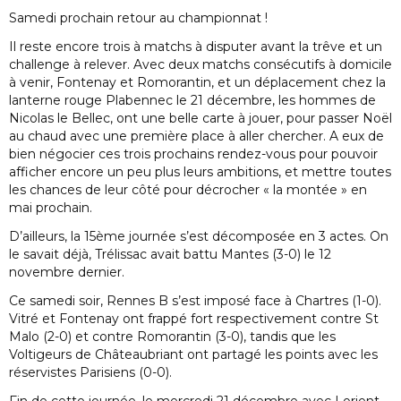
Samedi prochain retour au championnat !
Il reste encore trois à matchs à disputer avant la trêve et un
challenge à relever. Avec deux matchs consécutifs à domicile
à venir, Fontenay et Romorantin, et un déplacement chez la
lanterne rouge Plabennec le 21 décembre, les hommes de
Nicolas le Bellec, ont une belle carte à jouer, pour passer Noël
au chaud avec une première place à aller chercher. A eux de
bien négocier ces trois prochains rendez-vous pour pouvoir
afficher encore un peu plus leurs ambitions, et mettre toutes
les chances de leur côté pour décrocher « la montée » en
mai prochain.
D’ailleurs, la 15ème journée s’est décomposée en 3 actes. On
le savait déjà, Trélissac avait battu Mantes (3-0) le 12
novembre dernier.
Ce samedi soir, Rennes B s’est imposé face à Chartres (1-0).
Vitré et Fontenay ont frappé fort respectivement contre St
Malo (2-0) et contre Romorantin (3-0), tandis que les
Voltigeurs de Châteaubriant ont partagé les points avec les
réservistes Parisiens (0-0).
Fin de cette journée, le mercredi 21 décembre avec Lorient