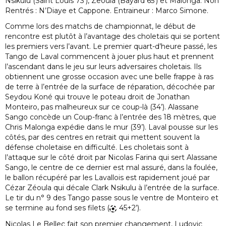
Nsikulu (Saint Louis 73’), Zeoula (Bayard 65’) et Malonga. Non
Rentrés : N’Diaye et Cappone. Entraineur : Marco Simone.
Comme lors des matchs de championnat, le début de
rencontre est plutôt à l’avantage des choletais qui se portent
les premiers vers l’avant. Le premier quart-d’heure passé, les
Tango de Laval commencent à jouer plus haut et prennent
l’ascendant dans le jeu sur leurs adversaires choletais. Ils
obtiennent une grosse occasion avec une belle frappe à ras
de terre à l’entrée de la surface de réparation, décochée par
Seydou Koné qui trouve le poteau droit de Jonathan
Monteiro, pas malheureux sur ce coup-là (34’). Alassane
Sango concède un Coup-franc à l’entrée des 18 mètres, que
Chris Malonga expédie dans le mur (39’). Laval pousse sur les
côtés, par des centres en retrait qui mettent souvent la
défense choletaise en difficulté. Les choletais sont à
l’attaque sur le côté droit par Nicolas Farina qui sert Alassane
Sango, le centre de ce dernier est mal assuré, dans la foulée,
le ballon récupéré par les Lavallois est rapidement joué par
Cézar Zéoula qui décale Clark Nsikulu à l’entrée de la surface.
Le tir du n° 9 des Tango passe sous le ventre de Monteiro et
se termine au fond ses filets (
45+2’).
Nicolas Le Bellec fait son premier changement, Ludovic