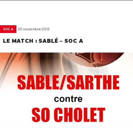
navigat
23 novembre 2012
SOC A
LE MATCH : SABLÉ – SOC A