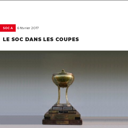
navigat
6 février 2017
SOC A
LE SOC DANS LES COUPES