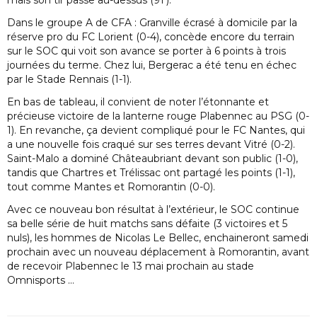
mais son tir passe au-dessus (91’).
Dans le groupe A de CFA : Granville écrasé à domicile par la
réserve pro du FC Lorient (0-4), concède encore du terrain
sur le SOC qui voit son avance se porter à 6 points à trois
journées du terme. Chez lui, Bergerac a été tenu en échec
par le Stade Rennais (1-1).
En bas de tableau, il convient de noter l’étonnante et
précieuse victoire de la lanterne rouge Plabennec au PSG (0-
1). En revanche, ça devient compliqué pour le FC Nantes, qui
a une nouvelle fois craqué sur ses terres devant Vitré (0-2).
Saint-Malo a dominé Châteaubriant devant son public (1-0),
tandis que Chartres et Trélissac ont partagé les points (1-1),
tout comme Mantes et Romorantin (0-0).
Avec ce nouveau bon résultat à l’extérieur, le SOC continue
sa belle série de huit matchs sans défaite (3 victoires et 5
nuls), les hommes de Nicolas Le Bellec, enchaineront samedi
prochain avec un nouveau déplacement à Romorantin, avant
de recevoir Plabennec le 13 mai prochain au stade
Omnisports …