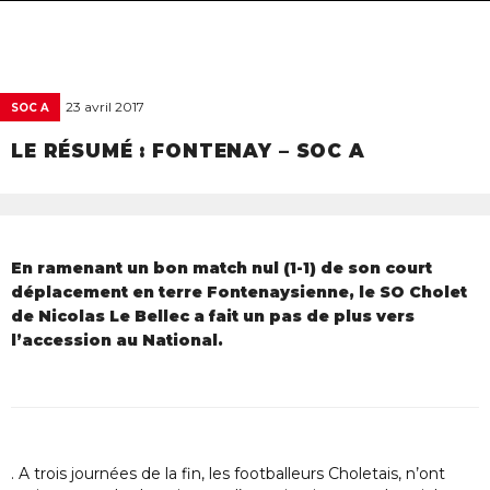
navigat
23 avril 2017
SOC A
LE RÉSUMÉ : FONTENAY – SOC A
En ramenant un bon match nul (1-1) de son court
déplacement en terre Fontenaysienne, le SO Cholet
de Nicolas Le Bellec a fait un pas de plus vers
l’accession au National.
. A trois journées de la fin, les footballeurs Choletais, n’ont