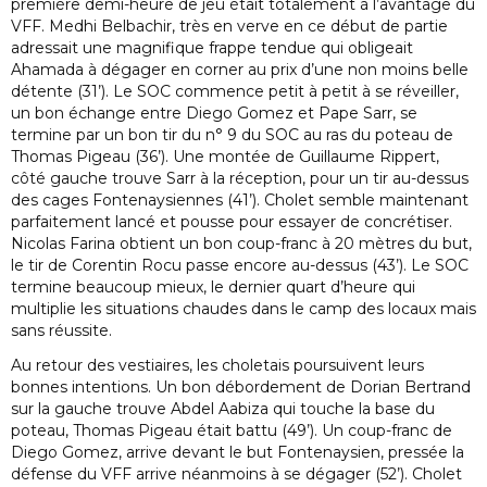
première demi-heure de jeu était totalement à l’avantage du
VFF. Medhi Belbachir, très en verve en ce début de partie
adressait une magnifique frappe tendue qui obligeait
Ahamada à dégager en corner au prix d’une non moins belle
détente (31’). Le SOC commence petit à petit à se réveiller,
un bon échange entre Diego Gomez et Pape Sarr, se
termine par un bon tir du n° 9 du SOC au ras du poteau de
Thomas Pigeau (36’). Une montée de Guillaume Rippert,
côté gauche trouve Sarr à la réception, pour un tir au-dessus
des cages Fontenaysiennes (41’). Cholet semble maintenant
parfaitement lancé et pousse pour essayer de concrétiser.
Nicolas Farina obtient un bon coup-franc à 20 mètres du but,
le tir de Corentin Rocu passe encore au-dessus (43’). Le SOC
termine beaucoup mieux, le dernier quart d’heure qui
multiplie les situations chaudes dans le camp des locaux mais
sans réussite.
Au retour des vestiaires, les choletais poursuivent leurs
bonnes intentions. Un bon débordement de Dorian Bertrand
sur la gauche trouve Abdel Aabiza qui touche la base du
poteau, Thomas Pigeau était battu (49’). Un coup-franc de
Diego Gomez, arrive devant le but Fontenaysien, pressée la
défense du VFF arrive néanmoins à se dégager (52’). Cholet