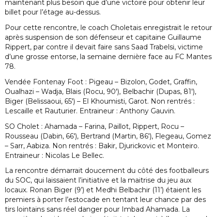
maintenant plus besoin que d’une victoire pour obtenir leur
billet pour l’étage au-dessus.
Pour cette rencontre, le coach Choletais enregistrait le retour
après suspension de son défenseur et capitaine Guillaume
Rippert, par contre il devait faire sans Saad Trabelsi, victime
d’une grosse entorse, la semaine dernière face au FC Mantes
78.
Vendée Fontenay Foot : Pigeau – Bizolon, Godet, Graffin,
Oualhazi – Wadja, Blais (Rocu, 90′), Belbachir (Dupas, 81′),
Biger (Belissaoui, 65′) – El Khoumisti, Garot. Non rentrés :
Lescaille et Rauturier. Entraineur : Anthony Gauvin.
SO Cholet : Ahamada – Farina, Paillot, Rippert, Rocu –
Rousseau (Dabin, 66′), Bertrand (Martin, 86′), Flegeau, Gomez
– Sarr, Aabiza. Non rentrés : Bakir, Djurickovic et Monteiro.
Entraineur : Nicolas Le Bellec.
La rencontre démarrait doucement du côté des footballeurs
du SOC, qui laissaient l’initiative et la maitrise du jeu aux
locaux. Ronan Biger (9’) et Medhi Belbachir (11’) étaient les
premiers à porter l’estocade en tentant leur chance par des
tirs lointains sans réel danger pour Imbad Ahamada. La