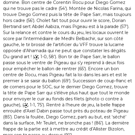
domine. Bon centre de Corentin Rocu pour Diego Gomez
qui ne trouve pas le cadre (54’). Montée de Nicolas Farina, qui
trouve Diego Gomez puis la tête de Pape Sarr, mais toujours
hors cadre (56’). Cholet fait tout pour ouvrir le score, Dorian
Bertrand sert Abdel Aabiza, mais Pigeau est à la parade (57’).
Sur la relance et contre le cours du jeu, les locaux ouvrent le
score par l’intermédiaire de Medhi Belbachir, sur son côté
gauche, le tir brossé de l’artificier du VFF trouve la lucarne
opposée d’Ahamada qui ne peut que constater les dégâts.
Du grand art ! (
1-0, 58’). Bon tir de Pape Sarr, le ballon
passe sous le ventre de Pigeau qui s’y reprend à deux fois
pour empêcher le ballon de rentrer (65’). Encore un bon
centre de Rocu, mais Pigeau fait la loi dans les airs et est le
premier à se saisir du ballon (69’). Succession de coup-franc et
de corners pour le SOC, sur le dernier Diego Gomez, trouve
la tête de Pape Sarr qui s’élève plus haut que tout le monde
pour envoyer le cuir au fonds des filets (photo ci contre à
gauche), (
1-1, 75’). Rentré à l’heure de jeu, la belle frappe
enroulée d’Axel Dabin passe tout près du poteau de Pigeau
(85’). Dans la foulée, Diego Gomez, parti au but, est ‘séché’
dans la surface, Mr Teulet, ne bronche pas ! (86’). La dernière
frappe de la partie est à mettre au crédit d’Allister Bizolon,