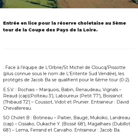
Entrée en lice pour la réserve choletaise au 5ème
tour de la Coupe des Pays de la Loire.
. Face à l’équipe de L’Orbrie/St Michel de Cloucq/Pissotte
(plus connue sous le nom de L’Entente Sud Vendée), les
protégés de Jacob Ba se qualifient pour le 6ème tour (0-2).
E.S.V. : Rochais – Marquois, Babin, Renaudeau, Vignals –
Reaud (cap)(Polteau 3’), Laboureux (Petit 77’), Boissinot
(Thibaud 72’) – Coussot, Vidot et Prunier. Entraineur : David
Chevallereau.
SO Cholet B : Botineau – Paitier, Baugé, Mukoko, Landreau
(cap) – Cissako, Oukache Y. (Bossé 68’), Magalhaes (Dubillot
68’) – Lema, Ferrand et Carvalho. Entraineur : Jacob Ba.