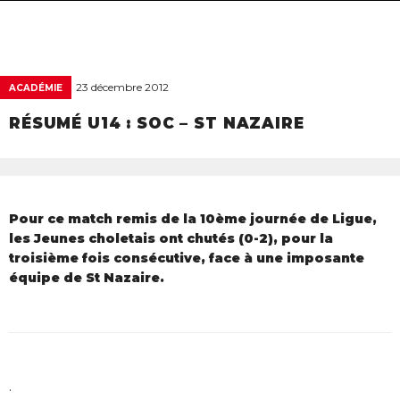
navigat
23 décembre 2012
ACADÉMIE
RÉSUMÉ U14 : SOC – ST NAZAIRE
Pour ce match remis de la 10ème journée de Ligue,
les Jeunes choletais ont chutés (0-2), pour la
troisième fois consécutive, face à une imposante
équipe de St Nazaire.
.