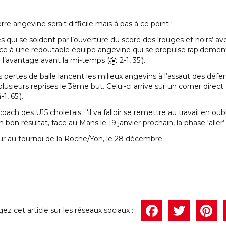
e angevine serait difficile mais à pas à ce point !
qui se soldent par l’ouverture du score des ‘rouges et noirs’ av
ce à une redoutable équipe angevine qui se propulse rapidement v
dre l’avantage avant la mi-temps (
2-1, 35’).
rtes de balle lancent les milieux angevins à l’assaut des défense
sieurs reprises le 3ème but. Celui-ci arrive sur un corner direct 
-1, 65’).
h des U15 choletais : ‘il va falloir se remettre au travail en oublian
 bon résultat, face au Mans le 19 janvier prochain, la phase ‘alle
r au tournoi de la Roche/Yon, le 28 décembre.
Face
Twi
P