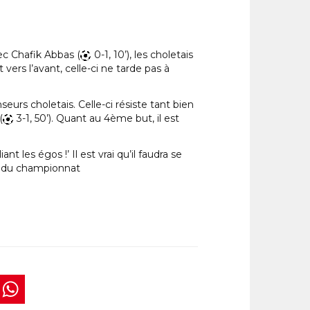
ec Chafik Abbas (
0-1, 10’), les choletais
ers l’avant, celle-ci ne tarde pas à
urs choletais. Celle-ci résiste tant bien
(
3-1, 50’). Quant au 4ème but, il est
t les égos !’ Il est vrai qu’il faudra se
r’ du championnat
book
tter
interest
WhatsApp