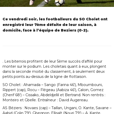
Ce vendredi soir, les footballeurs du SO Cholet ont
enregistré leur 7ème défaite de leur saison, à
domicile, face à l’équipe de Beziers (0-2).
. Les biterrois profitent de leur 5ème succès d’affilé pour
monter sur le podium. Les choletais quant à eux, plongent
dans la seconde moitié du classement, à seulement deux
petits points au-dessus de la ligne de flottaison.
SO Cholet : Ahamada – Sango (Farina 46′), Mboumbouni,
Rippert (cap), Rocu – Flégeau (Aabiza 46′), Caloin, Gomez
(Cherif 68′) – Cissako, Abdeldjellil et Bertrand. Non rentrés :
Monteiro et Gbelle. Entraîneur : David Augereau.
AS Béziers : Novaes (cap) – Taillan, Ungani, O. Kante, Savane –
Aabid (Colin 79′), Gbegnon, Ellisalt (Nouri 79′) – A. Kante,