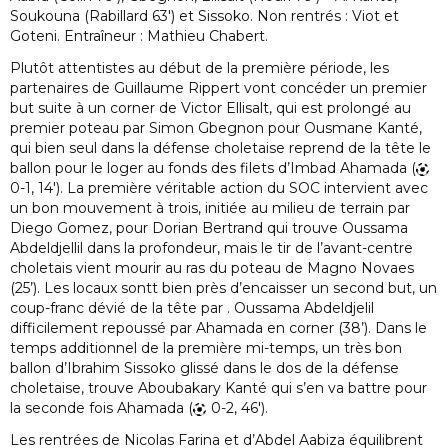
Soukouna (Rabillard 63′) et Sissoko. Non rentrés : Viot et
Goteni. Entraîneur : Mathieu Chabert.
Plutôt attentistes au début de la première période, les
partenaires de Guillaume Rippert vont concéder un premier
but suite à un corner de Victor Ellisalt, qui est prolongé au
premier poteau par Simon Gbegnon pour Ousmane Kanté,
qui bien seul dans la défense choletaise reprend de la tête le
ballon pour le loger au fonds des filets d’Imbad Ahamada (
0-1, 14′). La première véritable action du SOC intervient avec
un bon mouvement à trois, initiée au milieu de terrain par
Diego Gomez, pour Dorian Bertrand qui trouve Oussama
Abdeldjellil dans la profondeur, mais le tir de l’avant-centre
choletais vient mourir au ras du poteau de Magno Novaes
(25’). Les locaux sontt bien près d’encaisser un second but, un
coup-franc dévié de la tête par . Oussama Abdeldjelil
difficilement repoussé par Ahamada en corner (38’). Dans le
temps additionnel de la première mi-temps, un très bon
ballon d’Ibrahim Sissoko glissé dans le dos de la défense
choletaise, trouve Aboubakary Kanté qui s’en va battre pour
la seconde fois Ahamada (
0-2, 46′).
Les rentrées de Nicolas Farina et d’Abdel Aabiza équilibrent