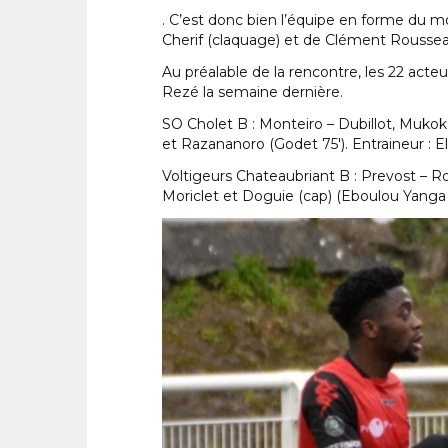
. C’est donc bien l’équipe en forme du m
Cherif (claquage) et de Clément Roussea
Au préalable de la rencontre, les 22 acte
Rezé la semaine dernière.
SO Cholet B : Monteiro – Dubillot, Mukoko
et Razananoro (Godet 75′). Entraineur : El
Voltigeurs Chateaubriant B : Prevost – R
Moriclet et Doguie (cap) (Eboulou Yanga 8