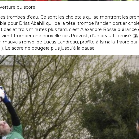
ouverture du score
s trombes d’eau. Ce sont les choletais qui se montrent les prem
 pour Driss Abahlil qui, de la tête, trompe l’ancien portier chole
pas et trois minutes plus tard, c’est Alexandre Bosse qui lance d
 vient tromper une nouvelle fois Prevost, d’un beau tir croisé (
Un mauvais renvoi de Lucas Landreau, profite à Ismaila Traoré qui 
7′). Le score ne bougera plus jusqu’à la pause.