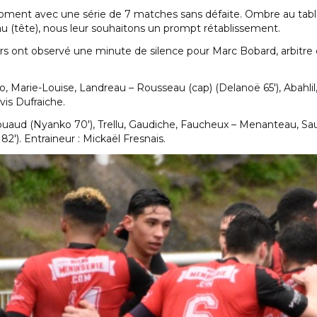
oment avec une série de 7 matches sans défaite. Ombre au table
u (tête), nous leur souhaitons un prompt rétablissement.
urs ont observé une minute de silence pour Marc Bobard, arbitre q
, Marie-Louise, Landreau – Rousseau (cap) (Delanoë 65′), Abahlil,
vis Dufraiche.
ouaud (Nyanko 70′), Trellu, Gaudiche, Faucheux – Menanteau, Sauva
2′). Entraineur : Mickaël Fresnais.