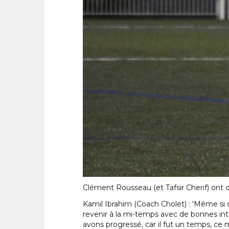
Clément Rousseau (et Tafsir Cherif) ont 
Kamil Ibrahim (Coach Cholet) : ‘Même si 
revenir à la mi-temps avec de bonnes inte
avons progressé, car il fut un temps, ce 