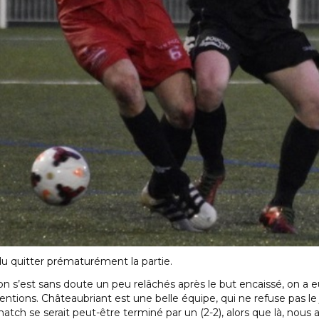
du quitter prématurément la partie.
on s’est sans doute un peu relâchés après le but encaissé, on a e
ntions. Châteaubriant est une belle équipe, qui ne refuse pas le 
match se serait peut-être terminé par un (2-2), alors que là, nous