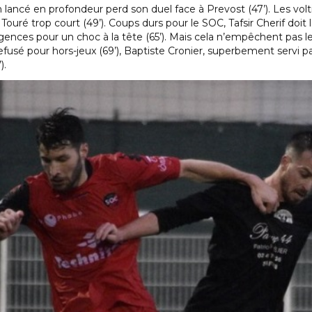
 lancé en profondeur perd son duel face à Prevost (47’). Les volt
ré trop court (49’). Coups durs pour le SOC, Tafsir Cherif doit la
nces pour un choc à la tête (65’). Mais cela n’empêchent pas le
usé pour hors-jeux (69’), Baptiste Cronier, superbement servi par
).