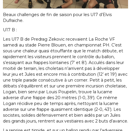
Beaux challenges de fin de saison pour les U17 d’Elvis
Dufraiche.
U17 B :
Les U17 B de Predrag Zekovic recevaient La Roche VF
samedi au stade Pierre Blouen, en championnat PH. C’est
sous une chaleur quasi étouffante que le match débute, et
rapidement les visiteurs prennent le contrôle du ballon,
s’essayant aux frappes lointaines (7’ et 8’). Acculés dans leur
moitié de terrain, les choletais n’arrivent pas à développer
leur jeu et Jules est encore mis à contribution (12’ et 19’) avec
une triple parade consécutive à un corner. Petit à petit, les
débats s’équilibrent et sur une première incursion choletaise,
Logan, bien servi par Louis Poupelin, trouve la lucarne
adverse d’une frappe des 20 mètres (1-0, 39’). Ce même
Logan récidive peu de temps après, nettoyant la lucarne
adverse sur une frappe quasiment identique (2-0, 43’). Les
socistes, solides défensivement et bien aidés par un Jules
des grands jours, rentrent aux vestiaires avec 2 buts d’avance.
La reprise est timide, et sur un ballon rendu par l’adversaire