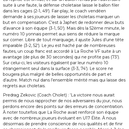
suite à une faute, la défense choletaise laisse le ballon filer
dans les cages (2-1, 49’). Fair-play, le coach vendéen
demande à ses joueurs de laisser les choletais marquer un
but en compensation. C’est à Japhet de redonner deux buts
d’avance à son équipe (3-1, 50’). Mais dès la 52ème minute, le
numéro 10 yonnais permet aux siens de réduire la marque
sur corner. Libre de tout marquage, il ajuste Jules d’une tête
imparable (3-2, 52’). Le jeu est haché par de nombreuses
fautes, un coup franc est accordé à La Roche VF suite à un
avantage (de plus de 30 secondes) qui ne profite pas (73’).
Sur celui-ci, les visiteurs égalisent par leur numéro 10
étrangement seul dans la surface (3-3, 74’). Le score ne
bougera plus malgré de belles opportunités de part et
d’autre. Match nul dans l’ensemble mérité mais qui laisse des
regrets aux choletais.
Predrag Zekovic (Coach Cholet) : ‘La victoire nous aurait
permis de nous rapprocher de nos adversaires du jour, nous
perdons encore des points sur des erreurs de concentration.
À noter toutefois que La Roche avait renforcé son équipe
avec de nombreux joueurs évoluant en U17 Élite. À nous
désormais de prendre conscience de nos qualités et de finir