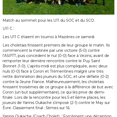
Match au sommet pour les U11 du SOC et du SCO.
U11 C :
Les U11 C étaient en tournoi à Mazières ce samedi.
Les choletais finissent premiers de leur groupe le matin. Ils
commencent la matinée par une victoire (5-0) contre
l’ASPTT, puis concèdent le nul (0-0) face à Vezins, avant de
remporter leur dernière rencontre contre le Puy Saint
Bonnet (1-0). L’après-midi est plus compliquée, avec deux
nuls (0-0) face à Coron et Trémentines malgré une très
nette domination des joueurs du SOC, et une défaite (0-2)
contre la Jeune France. Malheureusement, les choletais
finissent troisièmes de ce groupe à la différence de but avec
Coron (un but supplémentaire), ce qui les prive de demi-
finale. Lors de la rencontre pour les 5 et 6ème places, les
joueurs de Yannis Oukache s’impose (2-1) contre le May sur
Èvre. Classement final : 5èmes sur 16.
Yannis Oukache (Coach Cholet) : ‘Forcément une déception