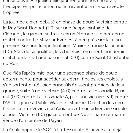
consécutive. Et quelle belle journée pour nos choletais.
L’équipe remporte le tournoi et revient à la maison avec le
trophée !
La journée a bien débuté en phase de poule. Victoire contre
le Puy Saint Bonnet (1-0) sur une frappe lointaine de
Clément, le gardien se troue complètement. Le deuxième
match contre Le May sur Èvre est à peu près similaire au
premier. Sur une frappe lointaine, Maxime trouve la lucarne
(1-0). Sûrs de se qualifier, les choletais terminent leur dernier
match de la matinée par un nul (0-0) contre Saint Christophe
du Bois.
Qualifiés l’après-midi pour une seconde phase de poule
déterminante pour accéder aux demi-finales, les choletais
s’en sortent plutôt bien puisqu’ils finissent premiers de leur
groupe, suite à une victoire (4-0) contre La Tessoualle B, un
nul (0-0) contre La Tessoualle A, puis une victoire (3-1) contre
l’ASPTT grâce à Pablo, Walan et Maxime. Direction les demi-
finales contre Vezins qui n’aura pas été un adversaire simple
à jouer. Victoire (1-0) grâce un but de Nolan, barre rentrante
venue d’un centre de Rayan.
La finale oppose le SOC à La Tessoualle A, adversaire déjà