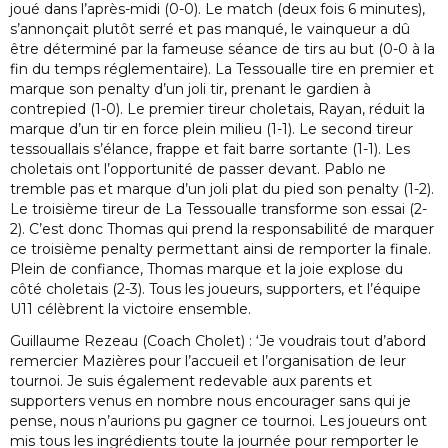
joué dans l’après-midi (0-0). Le match (deux fois 6 minutes),
s’annonçait plutôt serré et pas manqué, le vainqueur a dû
être déterminé par la fameuse séance de tirs au but (0-0 à la
fin du temps réglementaire). La Tessoualle tire en premier et
marque son penalty d’un joli tir, prenant le gardien à
contrepied (1-0). Le premier tireur choletais, Rayan, réduit la
marque d’un tir en force plein milieu (1-1). Le second tireur
tessouallais s’élance, frappe et fait barre sortante (1-1). Les
choletais ont l’opportunité de passer devant. Pablo ne
tremble pas et marque d’un joli plat du pied son penalty (1-2).
Le troisième tireur de La Tessoualle transforme son essai (2-
2). C’est donc Thomas qui prend la responsabilité de marquer
ce troisième penalty permettant ainsi de remporter la finale.
Plein de confiance, Thomas marque et la joie explose du
côté choletais (2-3). Tous les joueurs, supporters, et l’équipe
U11 célèbrent la victoire ensemble.
Guillaume Rezeau (Coach Cholet) : ‘Je voudrais tout d’abord
remercier Mazières pour l’accueil et l’organisation de leur
tournoi. Je suis également redevable aux parents et
supporters venus en nombre nous encourager sans qui je
pense, nous n’aurions pu gagner ce tournoi. Les joueurs ont
mis tous les ingrédients toute la journée pour remporter le