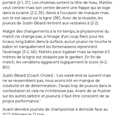
portant (2-1, 21’). Les choletais sortent la tête de l’eau, Mattéo
veut centrer mais son centre devient une frappe qui se loge
dans la lucarne (2-2, 35’). Alexis à l’occasion de marquer mais
son tir est sauvé sur la ligne (38’). Avec de la réussite, les
joueurs de Justin Bibard rentrent aux vestiaires à (2-2).
Malgré des changements à la mi-temps, la physionomie du
match ne change pas, à l’image d’un coup franc pour les
locaux, long ballon dans la surface, aucun joueur ne touche le
ballon et tranquillement les fontenaisiens reprennent
l’avantage (3-2, 46’). Mattéo peut égaliser mais sa reprise à 5
mètres de la ligne est stoppée par le gardien. En fin de
match, les vendéens aggravent logiquement le score (4-2,
80’).
Justin Bibard (Coach Cholet) : ‘Les week-end se suivent mais
ne se ressemblent pas, nous avons été en manque de
créativité et de détermination. J’avais trop de joueurs dans la
contestation et cela ne m’intéresse pas. Avant de se frustrer
sur les autres (arbitre et joueurs), il faut être conscient de sa
propre performance.’
Avant-dernière journée de championnat à domicile face au
SCO d’Angers le 12 mai.