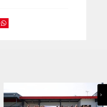
book
tter
interest
WhatsApp