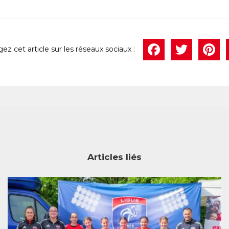
Face
Twi
P
Articles liés