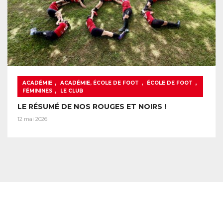
,
,
,
ACADÉMIE
ACADÉMIE, ÉCOLE DE FOOT
ÉCOLE DE FOOT
,
FÉMININES
LE CLUB
LE RÉSUMÉ DE NOS ROUGES ET NOIRS !
12 mai 2026