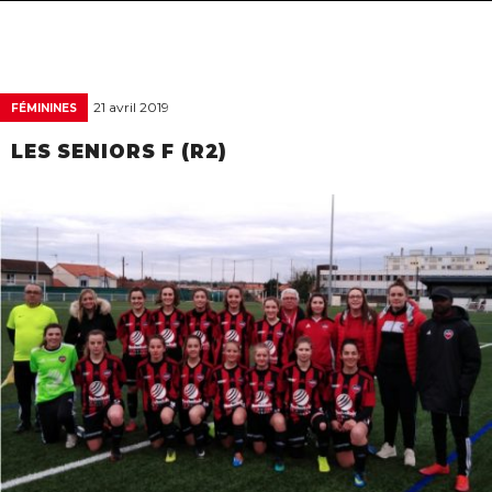
navigat
21 avril 2019
FÉMININES
LES SENIORS F (R2)