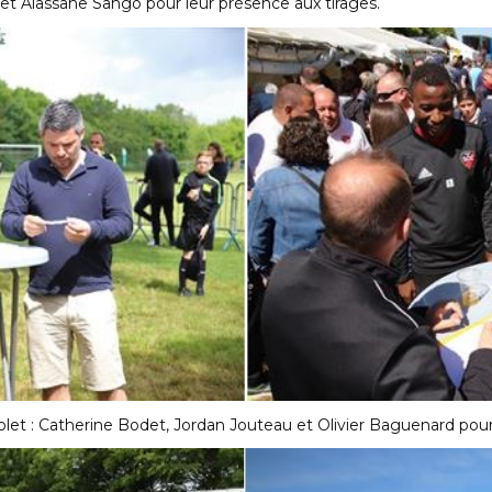
 et Alassane Sango pour leur présence aux tirages.
olet : Catherine Bodet, Jordan Jouteau et Olivier Baguenard pour 