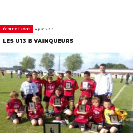
navigat
4 juin 2013
ÉCOLE DE FOOT
LES U13 B VAINQUEURS