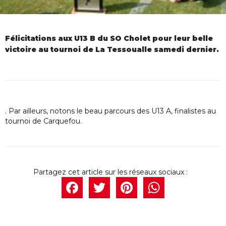
Félicitations aux U13 B du SO Cholet pour leur belle
victoire au tournoi de La Tessoualle samedi dernier.
. Par ailleurs, notons le beau parcours des U13 A, finalistes au
tournoi de Carquefou.
Facebook
Twitter
Pintere
What