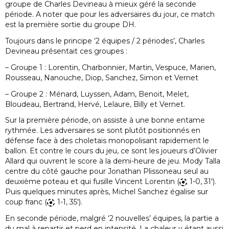
groupe de Charles Devineau à mieux géré la seconde
période. A noter que pour les adversaires du jour, ce match
est la première sortie du groupe DH.
Toujours dans le principe ‘2 équipes / 2 périodes’, Charles
Devineau présentait ces groupes :
– Groupe 1 : Lorentin, Charbonnier, Martin, Vespuce, Marien,
Rousseau, Nanouche, Diop, Sanchez, Simon et Vernet
– Groupe 2 : Ménard, Luyssen, Adam, Benoit, Melet,
Bloudeau, Bertrand, Hervé, Lelaure, Billy et Vernet.
Sur la première période, on assiste à une bonne entame
rythmée. Les adversaires se sont plutôt positionnés en
défense face à des choletais monopolisant rapidement le
ballon. Et contre le cours du jeu, ce sont les joueurs d’Olivier
Allard qui ouvrent le score à la demi-heure de jeu. Mody Talla
centre du côté gauche pour Jonathan Plissoneau seul au
deuxième poteau et qui fusille Vincent Lorentin (
1-0, 31′).
Puis quelques minutes après, Michel Sanchez égalise sur
coup franc (
1-1, 35′).
En seconde période, malgré ‘2 nouvelles’ équipes, la partie a
du mal à repartir et perd en intensité. La chaleur y étant aussi