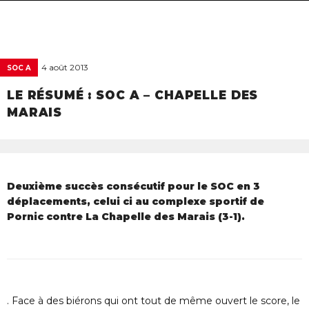
navigat
4 août 2013
SOC A
LE RÉSUMÉ : SOC A – CHAPELLE DES
MARAIS
Deuxième succès consécutif pour le SOC en 3
déplacements, celui ci au complexe sportif de
Pornic contre La Chapelle des Marais (3-1).
. Face à des biérons qui ont tout de même ouvert le score, le