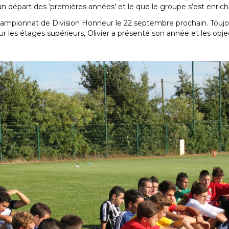
départ des ‘premières années’ et le que le groupe s’est enrichi
mpionnat de Division Honneur le 22 septembre prochain. Toujour
r les étages supérieurs, Olivier a présenté son année et les objec