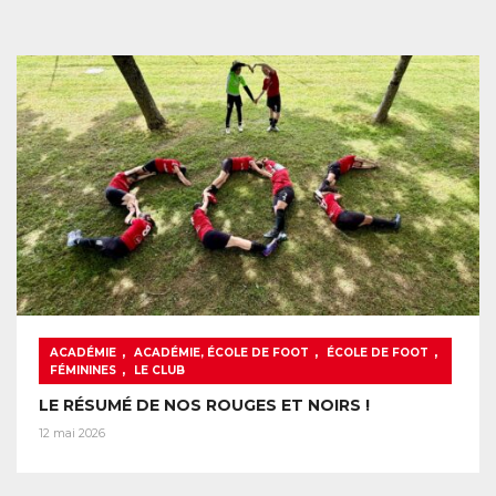
,
,
,
ACADÉMIE
ACADÉMIE, ÉCOLE DE FOOT
ÉCOLE DE FOOT
,
FÉMININES
LE CLUB
LE RÉSUMÉ DE NOS ROUGES ET NOIRS !
12 mai 2026