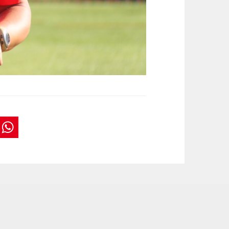
book
tter
interest
WhatsApp