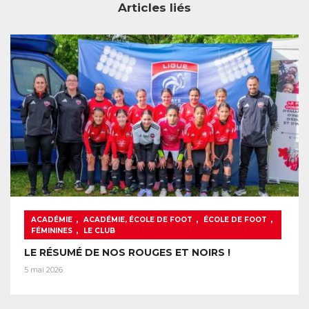
Articles liés
,
,
,
ACADÉMIE
ACADÉMIE, ÉCOLE DE FOOT
ÉCOLE DE FOOT
,
FÉMININES
LE CLUB
LE RÉSUMÉ DE NOS ROUGES ET NOIRS !
5 mai 2026