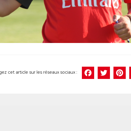
Face
Twi
P