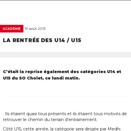
navigat
19 août 2013
ACADÉMIE
LA RENTRÉE DES U14 / U15
C’était la reprise également des catégories U14 et
U15 du SO Cholet, ce lundi matin.
. Ils étaient quasi tous présents et ils étaient tous motivés de
retrouver le chemin du terrain d’entrainement.
Côté U15, cette année, la catégorie sera dirigée par Medhi