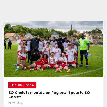
,
LE CLUB
SOC A
SO Cholet : montée en Régional 1 pour le SO
Cholet
21 mai 2026