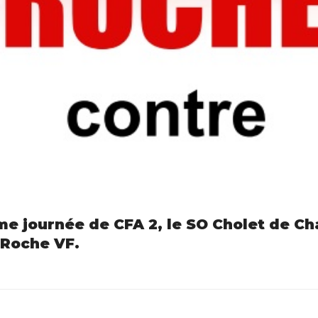
me journée de CFA 2, le SO Cholet de Ch
 Roche VF.