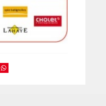
book
tter
interest
WhatsApp