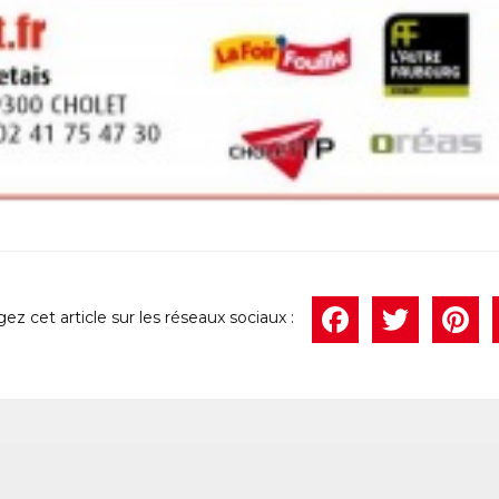
Face
Twi
P