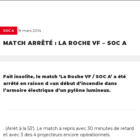
navigat
8 mars 2014
SOC A
MATCH ARRÊTÉ : LA ROCHE VF – SOC A
Fait insolite, le match ‘La Roche VF / SOC A’ a été
arrêté en raison d »un début d’incendie dans
l’armoire électrique d’un pylône lumineux.
. (Arrêt à la 53′). Le match à repris avec 30 minutes de retard
et avec 3 des 4 projecteurs encore opérationnels.