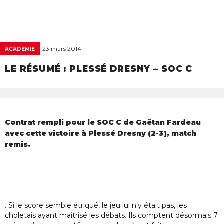
navigat
23 mars 2014
ACADÉMIE
LE RÉSUMÉ : PLESSÉ DRESNY – SOC C
Contrat rempli pour le SOC C de Gaëtan Fardeau
avec cette victoire à Plessé Dresny (2-3), match
remis.
. Si le score semble étriqué, le jeu lui n’y était pas, les
choletais ayant maitrisé les débats. Ils comptent désormais 7