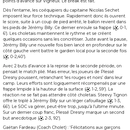
points d’avance sur Vigneux. Le break est fait.
Dès l’entame, les coéquipiers du capitaine Nicolas Sechet
imposent leur force technique. Rapidement donc ils ouvrent
le score, suite à un coup de pied arrêté, le ballon revient dans
les pieds de Jérémy Billy. Ce dernier enroule sa frappe (
0-1,
6’). Les choletais maintiennent le rythme et se créent
quelques occasions sans les concrétiser. Juste avant la pause,
Jérémy Billy une nouvelle fois bien lancé en profondeur sur le
côté gauche vient battre le gardien local pour la seconde fois
(
0-2,40’).
Avec 2 buts d’avance à la reprise de la seconde période, on
pensait le match plié. Mais erreur, les joueurs de Plessé
Dresny poussent, retranchant ‘les rouges et noirs’ dans leur
camp. Leurs efforts sont logiquement récompensés par une
frappe limpide à la hauteur de la surface (
1-2, 59’). La
réaction ne se fait pas attendre côté choletais. Steevy Tignon
offre le triplé à Jérémy Billy sur un léger cafouillage (
1-3,
66’). Le SOC va gérer, peut-être trop, jusqu’à l’ultime minute.
Sur un dernier coup franc, Plessé Dresny marque un second
but anecdotique (
2-3, 92’).
Gaëtan Fardeau (Coach Cholet) : ‘Félicitations aux garçons