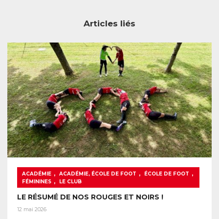
Articles liés
,
,
,
ACADÉMIE
ACADÉMIE, ÉCOLE DE FOOT
ÉCOLE DE FOOT
,
FÉMININES
LE CLUB
LE RÉSUMÉ DE NOS ROUGES ET NOIRS !
12 mai 2026