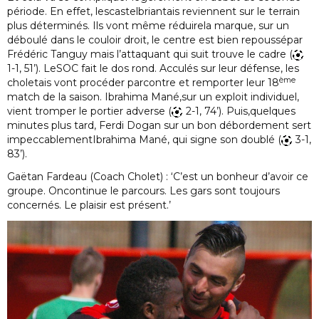
période. En effet, lescastelbriantais reviennent sur le terrain
plus déterminés. Ils vont même réduirela marque, sur un
déboulé dans le couloir droit, le centre est bien repoussépar
Frédéric Tanguy mais l’attaquant qui suit trouve le cadre (
1-1, 51’). LeSOC fait le dos rond. Acculés sur leur défense, les
ème
choletais vont procéder parcontre et remporter leur 18
match de la saison. Ibrahima Mané,sur un exploit individuel,
vient tromper le portier adverse (
2-1, 74’). Puis,quelques
minutes plus tard, Ferdi Dogan sur un bon débordement sert
impeccablementIbrahima Mané, qui signe son doublé (
3-1,
83’).
Gaëtan Fardeau (Coach Cholet) : ‘C’est un bonheur d’avoir ce
groupe. Oncontinue le parcours. Les gars sont toujours
concernés. Le plaisir est présent.’