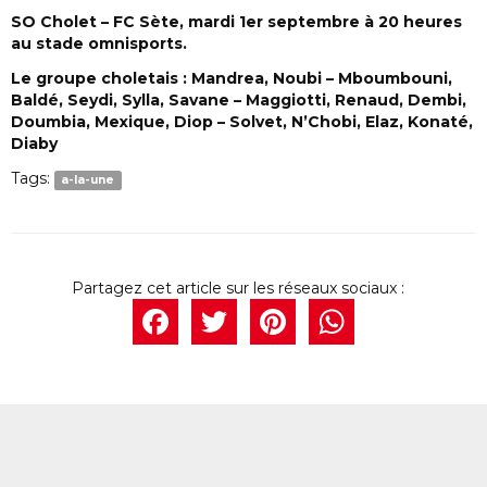
SO Cholet – FC Sète, mardi 1er septembre à 20 heures
au stade omnisports.
Le groupe choletais : Mandrea, Noubi – Mboumbouni,
Baldé, Seydi, Sylla, Savane – Maggiotti, Renaud, Dembi,
Doumbia, Mexique, Diop – Solvet, N’Chobi, Elaz, Konaté,
Diaby
Tags:
a-la-une
Facebook
Twitter
Pintere
What