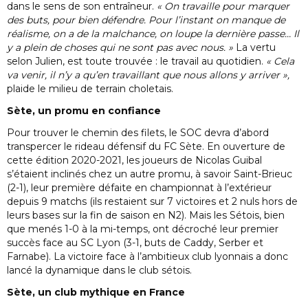
dans le sens de son entraîneur.
« On travaille pour marquer
des buts, pour bien défendre. Pour l’instant on manque de
réalisme, on a de la malchance, on loupe la dernière passe… Il
y a plein de choses qui ne sont pas avec nous. »
La vertu
selon Julien, est toute trouvée : le travail au quotidien.
« Cela
va venir, il n’y a qu’en travaillant que nous allons y arriver »,
plaide le milieu de terrain choletais.
Sète, un promu en confiance
Pour trouver le chemin des filets, le SOC devra d’abord
transpercer le rideau défensif du FC Sète. En ouverture de
cette édition 2020-2021, les joueurs de Nicolas Guibal
s’étaient inclinés chez un autre promu, à savoir Saint-Brieuc
(2-1), leur première défaite en championnat à l’extérieur
depuis 9 matchs (ils restaient sur 7 victoires et 2 nuls hors de
leurs bases sur la fin de saison en N2). Mais les Sétois, bien
que menés 1-0 à la mi-temps, ont décroché leur premier
succès face au SC Lyon (3-1, buts de Caddy, Serber et
Farnabe). La victoire face à l’ambitieux club lyonnais a donc
lancé la dynamique dans le club sétois.
Sète, un club mythique en France