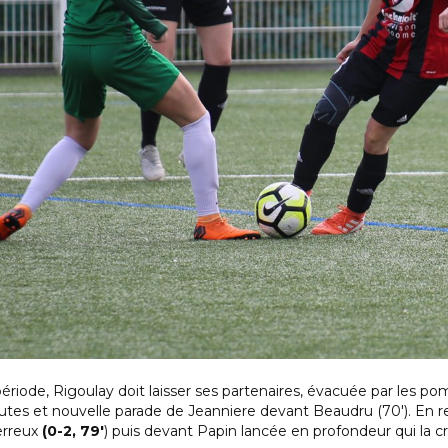
ode, Rigoulay doit laisser ses partenaires, évacuée par les pom
es et nouvelle parade de Jeanniere devant Beaudru (70′). En reva
erreux
(0-2, 79′
) puis devant Papin lancée en profondeur qui la c