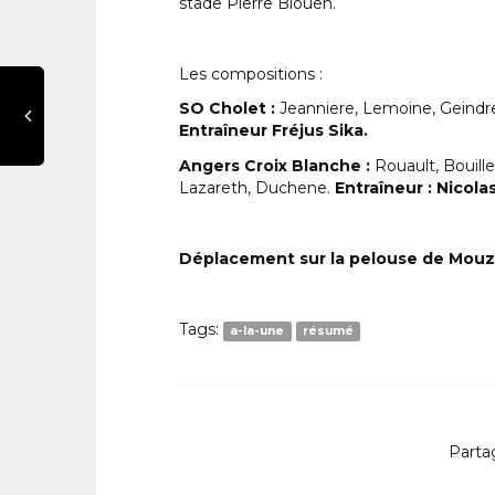
stade Pierre Blouen.
Les compositions :
SO Cholet :
Jeanniere, Lemoine, Geindre
Entraîneur Fréjus Sika.
Angers Croix Blanche :
Rouault, Bouill
Lazareth, Duchene.
Entraîneur : Nicola
Déplacement sur la pelouse de Mouzil
Tags:
a-la-une
résumé