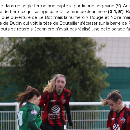
ppe dans un angle fermé que capte la gardienne angevine (5′). A
e de Ferreux qui se loge dans la lucarne de Jeanniere
(0-1, 8′)
. B
fique ouverture de Le Bot mais la numéro 7 Rouge et Noire manqu
e Dubin qui voit la tête de Bouteiller s’écraser sur la barre de 
buts de retard si Jeanniere n’avait pas réalisé une belle parade fa