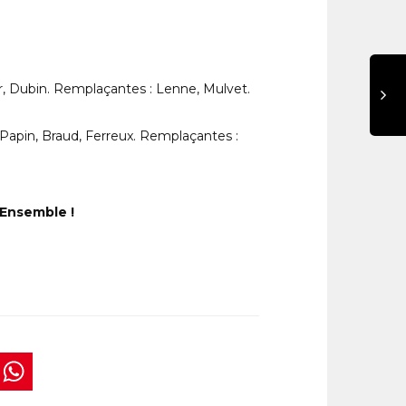
r, Dubin. Remplaçantes : Lenne, Mulvet.
Papin, Braud, Ferreux. Remplaçantes :
 Ensemble !
book
tter
interest
WhatsApp