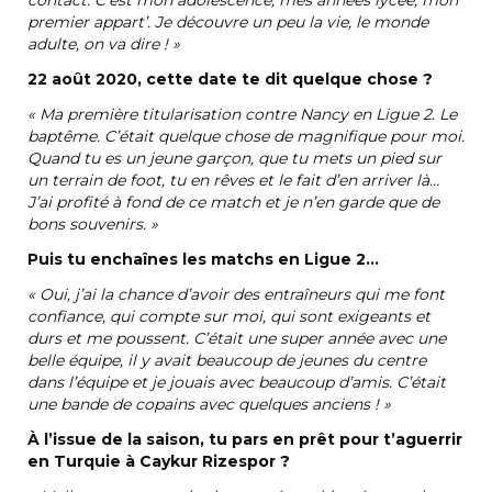
contact. C’est mon adolescence, mes années lycée, mon
premier appart’. Je découvre un peu la vie, le monde
adulte, on va dire
!
»
22 août 2020, cette date te dit quelque chose
?
«
Ma première titularisation contre Nancy en Ligue 2. Le
baptême. C’était quelque chose de magnifique pour moi.
Quand tu es un jeune garçon, que tu mets un pied sur
un terrain de foot, tu en rêves et le fait d’en arriver là…
J’ai profité à fond de ce match et je n’en garde que de
bons souvenirs.
»
Puis tu enchaînes les matchs en Ligue 2…
«
Oui, j’ai la chance d’avoir des entraîneurs qui me font
confiance, qui compte sur moi, qui sont exigeants et
durs et me poussent. C’était une super année avec une
belle équipe, il y avait beaucoup de jeunes du centre
dans l’équipe et je jouais avec beaucoup d’amis. C’était
une bande de copains avec quelques anciens
!
»
À l’issue de la saison, tu pars en prêt pour t’aguerrir
en Turquie à Caykur Rizespor ?