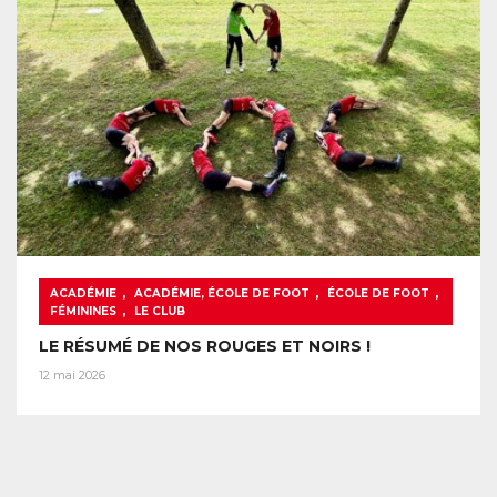
,
,
,
ACADÉMIE
ACADÉMIE, ÉCOLE DE FOOT
ÉCOLE DE FOOT
,
FÉMININES
LE CLUB
LE RÉSUMÉ DE NOS ROUGES ET NOIRS !
12 mai 2026