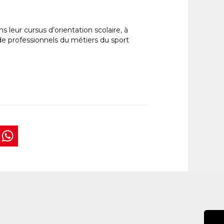
 leur cursus d’orientation scolaire, à
 de professionnels du métiers du sport
book
tter
interest
WhatsApp