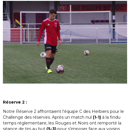
Réserve 2 :
Notre Réserve 2 affrontaient l’équipe C des Herbiers pour le
Challenge des réserves. Après un match nul
(1-1)
à la findu
temps réglementaire, les Rouges et Noirs ont remporté la
séance de tirs au but
(5-3)
pour s’imposer face aux voisins