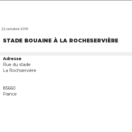
navigat
22 octobre 2019
STADE BOUAINE À LA ROCHESERVIÈRE
Adresse
Rue du stade
La Rochservière
Stade
85660
Bouain
à
France
La
Roches
Rue
du
stade
-
La
Rochserv
Évènem