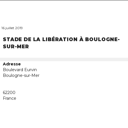
navigat
16 juillet 2019
STADE DE LA LIBÉRATION À BOULOGNE-
SUR-MER
Adresse
Boulevard Eurvin
Boulogne-sur-Mer
Stade
62200
de
la
France
Libérat
à
Boulog
sur-
Mer
Bouleva
Eurvin