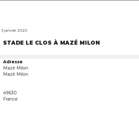
navigat
5 janvier 2020
STADE LE CLOS À MAZÉ MILON
Adresse
Mazé Milon
Mazé Milon
Stade
49630
le
Clos
France
à
Mazé
Milon
Mazé
Milon
-
Mazé
Milon
Évènem