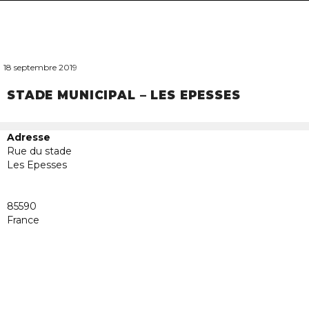
navigat
18 septembre 2019
STADE MUNICIPAL – LES EPESSES
Adresse
Rue du stade
Les Epesses
Stade
85590
municip
–
France
Les
Epesse
Rue
du
stade
-
Les
Epesse
Évènem