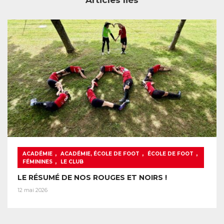
,
,
,
ACADÉMIE
ACADÉMIE, ÉCOLE DE FOOT
ÉCOLE DE FOOT
,
FÉMININES
LE CLUB
LE RÉSUMÉ DE NOS ROUGES ET NOIRS !
12 mai 2026