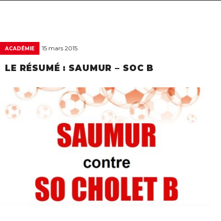
navigat
15 mars 2015
ACADÉMIE
LE RÉSUMÉ : SAUMUR – SOC B