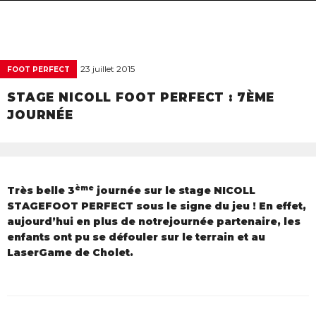
navigat
23 juillet 2015
FOOT PERFECT
STAGE NICOLL FOOT PERFECT : 7ÈME
JOURNÉE
ème
Très belle 3
journée sur le stage NICOLL
STAGEFOOT PERFECT sous le signe du jeu ! En effet,
aujourd’hui en plus de notrejournée partenaire, les
enfants ont pu se défouler sur le terrain et au
LaserGame de Cholet.