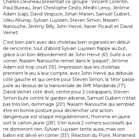
Charles Devineau présentait ce groupe : Vincent Lorentin,
Paul Bureau, Jean Christophe Cesto, Medhi Leroy, Jérôme
Adam (cap), David Vespuce, Johan Marien, Samuel Guibert,
Utku Altunay, Sylvain Luyssen, Steven Simon, Nassim
Nanouche, Jérémy Billy, John Hervé, Xavier Picault et David
Vernet.
C’est bien parti avec des choletais bien organisés en début
de rencontre, tout d’abord Sylvain Luyssen frappe au but,
grâce à un bon débordement de John Hervé (6’). Suite à un
corner, Nassim Nanouche remet dans le ‘paquet’, Jérôme
Adam est trop court (15’). Impression que les choletais
prennent le jeu à leur compte, avec John Hervé qui déboule
côté gauche et qui centre pour Steven Simon, la ‘tête’ passe
juste au dessus de la transversale de Riffi Mandanda (17’).
David Vernet côté droit, centre pour 2 coéquipiers, Steven
Simon bute contre le gardien adverse, Samuel Guibert n’était
pas très loin, dommage (20’). Nassim Nanouche qui semblait
être en bonne posture pour déclencher une action
dangereuse est stoppé irrégulièrement, l’homme en jaune
sort le carton jaune (28’). S’en suivra 2 corners successifs qui
ne donneront rien. Sylvain Luyssen tente aussi, mais son
ballon est dévié en corner (33’). Réaction du Poiré, Mohamed