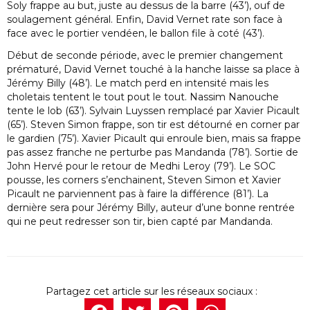
Soly frappe au but, juste au dessus de la barre (43’), ouf de
soulagement général. Enfin, David Vernet rate son face à
face avec le portier vendéen, le ballon file à coté (43’).
Début de seconde période, avec le premier changement
prématuré, David Vernet touché à la hanche laisse sa place à
Jérémy Billy (48’). Le match perd en intensité mais les
choletais tentent le tout pout le tout. Nassim Nanouche
tente le lob (63’). Sylvain Luyssen remplacé par Xavier Picault
(65’). Steven Simon frappe, son tir est détourné en corner par
le gardien (75’). Xavier Picault qui enroule bien, mais sa frappe
pas assez franche ne perturbe pas Mandanda (78’). Sortie de
John Hervé pour le retour de Medhi Leroy (79’). Le SOC
pousse, les corners s’enchainent, Steven Simon et Xavier
Picault ne parviennent pas à faire la différence (81’). La
dernière sera pour Jérémy Billy, auteur d’une bonne rentrée
qui ne peut redresser son tir, bien capté par Mandanda.