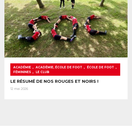
,
,
,
ACADÉMIE
ACADÉMIE, ÉCOLE DE FOOT
ÉCOLE DE FOOT
,
FÉMININES
LE CLUB
LE RÉSUMÉ DE NOS ROUGES ET NOIRS !
12 mai 2026