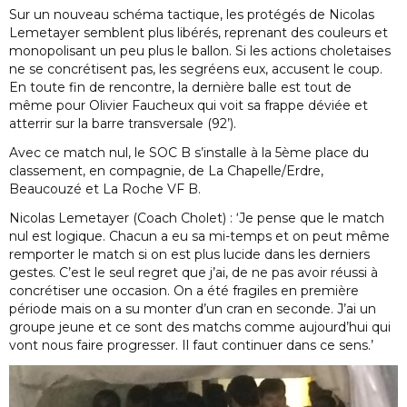
Sur un nouveau schéma tactique, les protégés de Nicolas
Lemetayer semblent plus libérés, reprenant des couleurs et
monopolisant un peu plus le ballon. Si les actions choletaises
ne se concrétisent pas, les segréens eux, accusent le coup.
En toute fin de rencontre, la dernière balle est tout de
même pour Olivier Faucheux qui voit sa frappe déviée et
atterrir sur la barre transversale (92’).
Avec ce match nul, le SOC B s’installe à la 5ème place du
classement, en compagnie, de La Chapelle/Erdre,
Beaucouzé et La Roche VF B.
Nicolas Lemetayer (Coach Cholet) : ‘Je pense que le match
nul est logique. Chacun a eu sa mi-temps et on peut même
remporter le match si on est plus lucide dans les derniers
gestes. C’est le seul regret que j’ai, de ne pas avoir réussi à
concrétiser une occasion. On a été fragiles en première
période mais on a su monter d’un cran en seconde. J’ai un
groupe jeune et ce sont des matchs comme aujourd’hui qui
vont nous faire progresser. Il faut continuer dans ce sens.’